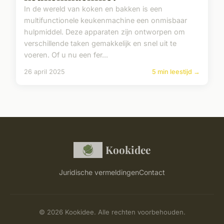
In de wereld van koken en bakken is een
multifunctionele keukenmachine een onmisbaar
hulpmiddel. Deze apparaten zijn ontworpen om
verschillende taken gemakkelijk en snel uit te
voeren. Of u nu een fer...
26 april 2025
5 min leestijd →
Kookidee
Juridische vermeldingen
Contact
© 2026 Kookidee. Alle rechten voorbehouden.