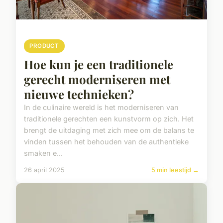
PRODUCT
Hoe kun je een traditionele
gerecht moderniseren met
nieuwe technieken?
In de culinaire wereld is het moderniseren van
traditionele gerechten een kunstvorm op zich. Het
brengt de uitdaging met zich mee om de balans te
vinden tussen het behouden van de authentieke
smaken e...
26 april 2025
5 min leestijd →